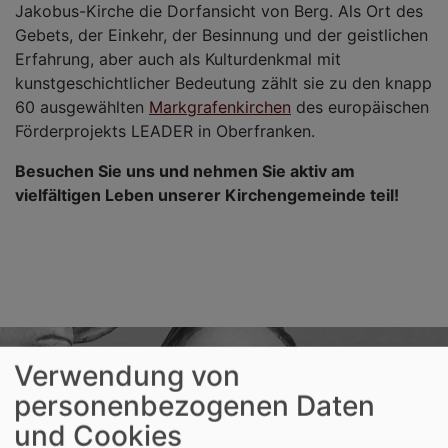
Jakobus-Kirche die Dorfansicht von Berg. Als Ort des
Gebets, der Einkehr, der Besinnung und der geistlichen
Erfahrung, aber auch als Kulturdenkmal mit
kunstgeschichtlicher Bedeutung zählt sie zu den knapp
60 ausgewählten
Markgrafenkirchen
des europäischen
Förderprojekts LEADER in Oberfranken.
Besuchen Sie uns und nehmen Sie aktiv am
vielfältigen Leben unserer Kirchengemeinde teil!
Verwendung von
personenbezogenen Daten
und Cookies