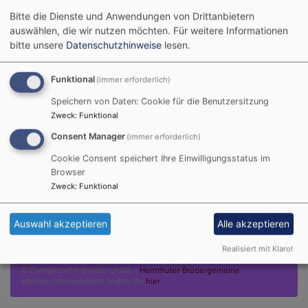
Bitte die Dienste und Anwendungen von Drittanbietern
auswählen, die wir nutzen möchten.
Für weitere Informationen
bitte unsere
Datenschutzhinweise
lesen.
Funktional
(immer erforderlich)
Tageslosung
Speichern von Daten: Cookie für die Benutzersitzung
Zweck
:
Funktional
Du machst fröhlich, was da lebet im Osten wie im
Consent Manager
(immer erforderlich)
Westen.
Cookie Consent speichert Ihre Einwilligungsstatus im
Psalm 65,9
Browser
Zweck
:
Funktional
Der Kerkermeister freute sich mit seinem ganzen
Hause, dass er zum Glauben an Gott gekommen
war.
Auswahl akzeptieren
Alle akzeptieren
Apostelgeschichte 16,34
Realisiert mit Klaro!
© Evangelische Brüder-Unität –
Herrnhuter Brüdergemeine
Weitere Informationen finden Sie
hier
.